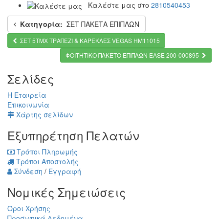
Καλέστε μας στο
2810540453
Κατηγορία:
ΣET ΠΑΚΕΤΑ ΕΠΙΠΛΩΝ
ΣΕΤ 5ΤΜΧ ΤΡΑΠΕΖΙ & ΚΑΡΕΚΛΕΣ VEGAS HM11015
ΦΟΙΤΗΤΙΚΟ ΠΑΚΕΤΟ ΕΠΙΠΛΩΝ ΕΑSE 200-000895
Σελίδες
Η Εταιρεία
Επικοινωνία
Χάρτης σελίδων
Εξυπηρέτηση Πελατών
Τρόποι Πληρωμής
Τρόποι Αποστολής
Σύνδεση
/
Εγγραφή
Νομικές Σημειώσεις
Όροι Χρήσης
Προσωπικά Δεδομένα