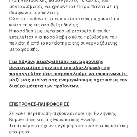
Για ηλεκτρονικές παραγγελίες το κόστος του
μονταρίσματος θα χρεώνεται έξτρα πάντα με τη
συμφωνία του πελάτη.
Όλα τα προϊόντα τα αμοντάριστα περιέχουν στην
κούτα τους τις ακριβείς οδηγίες.
Η παράδοση με μεταφορική εταιρεία ή courier
εκτελείται για παραλαβή από το πεζοδρόμιο του
πελάτη ή από το κατάστημα της συνεργαζόμενης
μεταφορικής.
Για λόγους διασφάλισης και αρμονικής
συνεργασίας πριν από την ολοκλήρωση της
παραγγελίας σας, παρακαλούμε να επικοινωνείτε
μαζί μας για να σας ενημερώσουμε σχετικά με την
διαθεσιμότητα των προϊόντων.
ΕΠΙΣΤΡΟΦΕΣ-ΠΛΗΡΟΦΟΡΙΕΣ
Σε κάθε περίπτωση ισχύουν οι όροι της Ελληνικής
Νομοθεσίας και της Ευρωπαικής Ένωσης.
Τα στρώματα έχουν εγγύηση από την κατασκευαστική
εταιρεία.