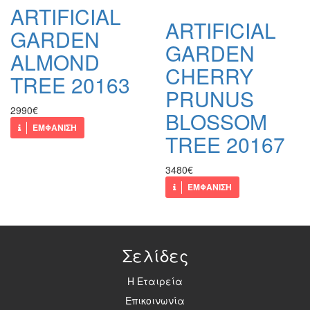
ARTIFICIAL
ARTIFICIAL
GARDEN
GARDEN
ALMOND
CHERRY
TREE 20163
PRUNUS
2990€
BLOSSOM
ΕΜΦΑΝΙΣΗ
TREE 20167
3480€
ΕΜΦΑΝΙΣΗ
Σελίδες
Η Εταιρεία
Επικοινωνία