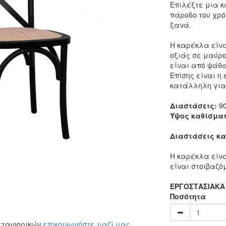
Επιλέξτε μια κ
πάροδο του χρ
ξανά.
Η καρέκλα είν
οξιάς σε μαύρο
είναι από ψάθα
Επίσης είναι η
κατάλληλη για
Διαστάσεις:
90
Ύψος καθίσματ
Διαστάσεις κα
Η καρέκλα είν
είναι στοιβαζό
ΕΡΓΟΣΤΑΣΙΑΚΑ
Ποσότητα
μεταφορικών
επικοινωνήστε μαζί μας
.