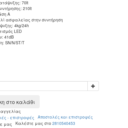
ατάψυξης: 70lt
ντήρησης: 210lt
άση Α
λί ασφαλείας στην συντήρηση
ψυξης: 4kg/24h
τισμός LED
υ: 41dB
η: SΝ/Ν/SΤ/Τ
η στο καλάθι
ραγγελίας
Αποστολές και επιστροφές
Καλέστε μας στο
2810540453