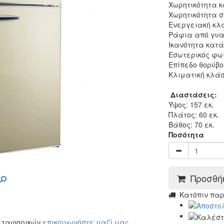
Χωρητικότητα κ
Χωρητικότητα συ
Ενεργειακή κλ
Ράφια από γυα
Ικανότητα κατά
Εσωτερικός φω
Επίπεδο θορύβο
Κλιματική κλάσ
Διαστάσεις:
Ύψος: 157 εκ.
Πλάτος: 60 εκ.
Βάθος: 70 εκ.
Ποσότητα
Προσθήκ
Kατόπιν πα
μεταφορικών
επικοινωνήστε μαζί μας
.