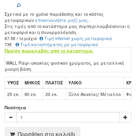
Σχετικά με το χρόνο παράδοσης και το κόστος
μεταφορικών
επικοινωνήστε μαζί μας
.
Στις τιμές από το κατάστημα μας συμπεριλαμβάνονται η
μεταφορά και η συναρμολόγηση.
67.5
€
/ τεμάχιο
Τιμή internet χωρίς μεταφορικά
73€
Τιμή καταστήματος με μεταφορικά
Προϊόν παραλαβής από το κατάστημα.
WALL Ράφι ακακίας φυσικού χρώματος, με μεταλλική
μαύρη βάση.
ΥΨΟΣ
ΜΗΚΟΣ
ΠΛΑΤΟΣ
ΥΛΙΚΟ
ΧΡΩ
25 εκ.
80 εκ.
20 εκ.
Ξύλο Ακακίας/ Μέταλλο
Φυσι
Ποσότητα
Προσθήκη στο καλάθι