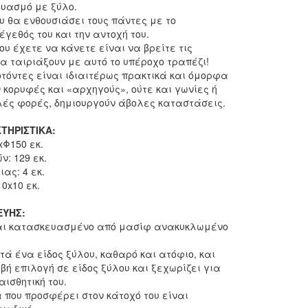
δυασμό με ξύλο.
υ θα ενθουσιάσει τους πάντες με το
έγεθός του και την αντοχή του.
ου έχετε να κάνετε είναι να βρείτε τις
α ταιριάξουν με αυτό το υπέροχο τραπέζι!
τόντες είναι ιδιαιτέρως πρακτικά και όμορφα
ν κορυφές και «αρχηγούς», ούτε και γωνίες ή
λές φορές, δημιουργούν άβολες καταστάσεις.
ΤΗΡΙΣΤΙΚΑ:
xΦ150 εκ.
ν: 129 εκ.
ας: 4 εκ.
0x10 εκ.
ΕΥΗΣ:
ναι κατασκευασμένο από μασίφ ανακυκλωμένο
τά ένα είδος ξύλου, καθαρό και ατόφιο, και
ιβή επιλογή σε είδος ξύλου και ξεχωρίζει για
αισθητική του.
που προσφέρει στον κάτοχό του είναι