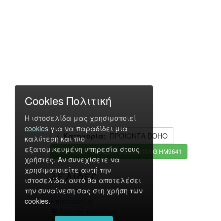
Cookies Πολιτική
Η ιστοσελίδα μας χρησιμοποιεί
cookies
για να παραδίδει μια
Κατηγορία:
ΠΡΟΪΟΝΤΑ BOHO
καλύτερη και πιο
εξατομικευμένη υπηρεσία στους
ΤΡΑΠΕΖΙ ΤΡΑΠΕΖΑΡΙΑΣ BONTANG HM9641
χρήστες. Αν συνεχίσετε να
χρησιμοποιείτε αυτή την
Σελίδες
ιστοσελίδα, αυτό θα αποτελέσει
την συναίνεση σας στη χρήση των
Η Εταιρεία
cookies.
Επικοινωνία
Χάρτης σελίδων