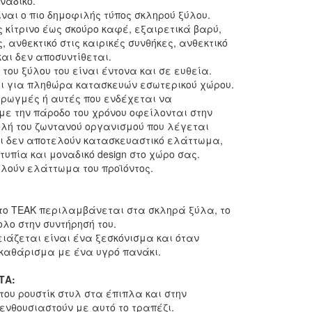
ναδικό.
ίναι ο πιο δημοφιλής τύπος σκληρού ξύλου.
 κίτρινο έως σκούρο καφέ, εξαιρετικά βαρύ,
 ανθεκτικό στις καιρικές συνθήκες, ανθεκτικό
αι δεν αποσυντίθεται.
του ξύλου του είναι έντονα και σε ευθεία.
αι για πληθώρα κατασκευών εσωτερικού χώρου.
ρωγμές ή αυτές που ενδέχεται να
με την πάροδο του χρόνου οφείλονται στην
λή του ζωντανού οργανισμού που λέγεται
αι δεν αποτελούν κατασκευαστικό ελάττωμα,
τυπία και μοναδικό design στο χώρο σας.
λούν ελάττωμα του προϊόντος.
 το ΤΕΑΚ περιλαμβάνεται στα σκληρά ξύλα, το
ολο στην συντήρησή του.
ειάζεται είναι ένα ξεσκόνισμα και όταν
καθάρισμα με ένα υγρό πανάκι.
ΤΑ:
 του ρουστίκ στυλ στα έπιπλα και στην
ενθουσιαστούν με αυτό το τραπέζι.