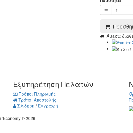
Ποσότητα
Προσθήκ
Άμεσα διαθέσ
Εξυπηρέτηση Πελατών
Ν
Τρόποι Πληρωμής
Ό
Τρόποι Αποστολής
Π
Σύνδεση
/
Εγγραφή
arEconomy © 2026