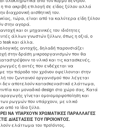
ι ολοκληρωτικά από τον κορμό δέντρου.
 η πιο ακριβή επιλογή σε είδος ξύλου αλλά
ην διαχρονική αισθητική του.
ακίας, τώρα, είναι από τα καλύτερα είδη ξύλου
ν στην αγορά.
αντοχή και οι μηχανικές του ιδιότητες
υτές άλλων γνωστών ξύλων, όπως η οξιά, ο
 το teak και άλλα.
ιολογικής αντοχής, δηλαδή παρουσιάζει
οχή στην δράση μικροοργανισμών που θα
αταστρέψουν το υλικό και τις κατασκευές.
ρωγμές ή αυτές που ενδέχεται να
με την πάροδο του χρόνου οφείλονται στην
λή του ζωντανού οργανισμού που λέγεται
αι δεν αποτελούν κατασκευαστικό ελάττωμα,
τυπία και μοναδικό design στο χώρο σας. Κατά
παραγωγής γίνεται ομοιομορφοποίηση και
των ρωγμών που υπάρχουν, με υλικό
 από το ίδιο ξύλο.
ΡΕΙ ΝΑ ΥΠΑΡΧΟΥΝ ΧΡΩΜΑΤΙΚΕΣ ΠΑΡΑΛΛΑΓΕΣ
ΣΤΙΣ ΔΙΑΣΤΑΣΕΙΣ ΤΟΥ ΠΡΟΪΟΝΤΟΣ.
λούν ελάττωμα του προϊόντος.