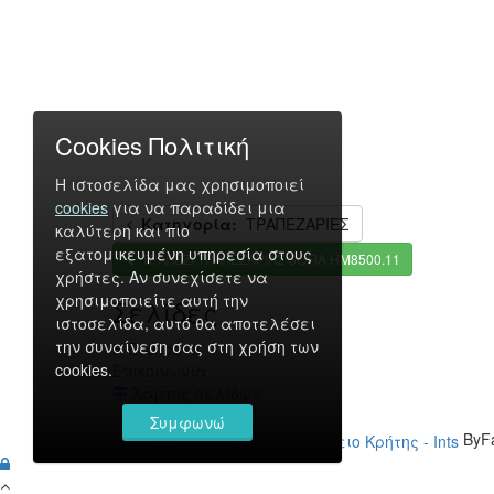
Cookies Πολιτική
Η ιστοσελίδα μας χρησιμοποιεί
cookies
για να παραδίδει μια
Κατηγορία:
ΤΡΑΠΕΖΑΡΙΕΣ
καλύτερη και πιο
εξατομικευμένη υπηρεσία στους
ΤΡΑΠΕΖΙ ΤΡΑΠΕΖΑΡΙΑΣ SOFIA HM8500.11
χρήστες. Αν συνεχίσετε να
χρησιμοποιείτε αυτή την
Σελίδες
ιστοσελίδα, αυτό θα αποτελέσει
την συναίνεση σας στη χρήση των
Η Εταιρεία
cookies.
Επικοινωνία
Χάρτης σελίδων
Συμφωνώ
ByF