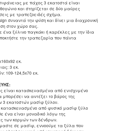
πιφάνειας με πάχος 3 εκατοστά είναι
ογώνιο και στηρίζεται σε δύο μαύρες
σεις με τραπεζοειδές σχήμα.
ign συναντά την φύση και δίνει μια διαχρονική
ηση στον χώρο σας.
ε ένα ξύλινο παγκάκι ή καρέκλες με την ίδια
αποκτήστε την τραπεζαρία που πάντα
x160x92 εκ.
ας: 3 εκ.
: 109-124,5x70 εκ.
ΕΥΗΣ:
ις είναι κατασκευασμένα από ενισχυμένο
 μπορέσει να αντέξει το βάρος της
ν 3 εκατοστών μασίφ ξύλου.
ι κατασκευασμένο από φυσικό μασίφ ξύλο
θε ένα είναι μοναδικό λόγω της
ς των κορμών των δένδρων.
αστε σε μασίφ, εννοούμε τα ξύλα που