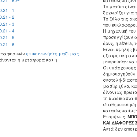
κατασκευάζοντα
Το μασίφ είναι
ξεχωρίζει για τ
Το ξύλο της ακ
που κυκλοφορού
Η μηχανική του 
προσεγγίζουν α
δρυς, η afzelia,
Είναι υψηλής β
μεταφορικών
επικοινωνήστε μαζί μας
.
εξαιρετική αντ
άνονται η μεταφορά και η
μπορούσαν να κ
Οι υπάρχουσες 
δημιουργηθούν 
συστολή-διαστο
μασίφ ξύλο, κ
δίνοντας πρωτο
τη διαδικασία 
σταθεροποίηση 
κατασκευασμένο
Επομένως,
ΜΠΟ
ΚΑΙ ΔΙΑΦΟΡΕΣ 
Αυτά δεν αποτε