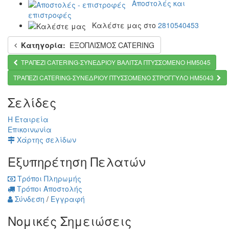
Αποστολές και
επιστροφές
Καλέστε μας στο
2810540453
Κατηγορία:
ΕΞΟΠΛΙΣΜΟΣ CATERING
ΤΡΑΠΕΖΙ CATERING-ΣΥΝΕΔΡΙΟΥ ΒΑΛΙΤΣΑ ΠΤΥΣΣΟΜΕΝΟ HM5045
ΤΡΑΠΕΖΙ CATERING-ΣΥΝΕΔΡΙΟΥ ΠΤΥΣΣΟΜΕΝΟ ΣΤΡΟΓΓΥΛΟ HM5043
Σελίδες
Η Εταιρεία
Επικοινωνία
Χάρτης σελίδων
Εξυπηρέτηση Πελατών
Τρόποι Πληρωμής
Τρόποι Αποστολής
Σύνδεση
/
Εγγραφή
Νομικές Σημειώσεις