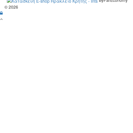
ByFarEconomy
© 2026