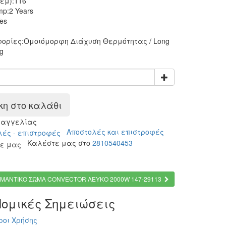
εμ):
116
mp:
2 Years
es
ορίες:
Ομοιόμορφη Διάχυση Θερμότητας / Long
g
η στο καλάθι
ραγγελίας
Αποστολές και επιστροφές
Καλέστε μας στο
2810540453
ΜΑΝΤΙΚΟ ΣΩΜΑ CONVECTOR ΛΕΥΚΟ 2000W 147-29113
ομικές Σημειώσεις
ροι Χρήσης