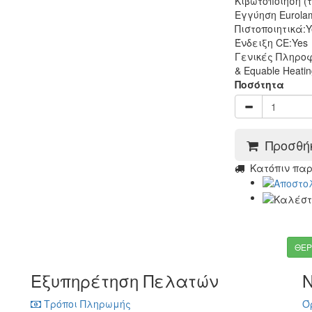
Κιβωτοποίηση (τ
Εγγύηση Eurola
Πιστοποιητικά:
Y
Ένδειξη CE:
Yes
Γενικές Πληροφ
& Equable Heatin
Ποσότητα
Προσθήκ
Kατόπιν πα
ΘΕΡ
Εξυπηρέτηση Πελατών
Ν
Τρόποι Πληρωμής
Ό