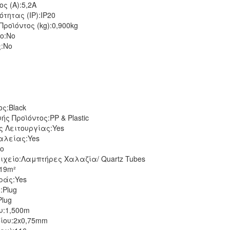
ς (Α):
5,2A
τητας (IP):
IP20
ροϊόντος (kg):
0,900kg
ο:
No
:
No
ος:
Black
ής Προϊόντος:
PP & Plastic
ς Λειτουργίας:
Yes
αλείας:
Yes
o
ιχείο:
Λαμπτήρες Χαλαζία/ Quartz Tubes
19m²
ράς:
Yes
:
Plug
lug
υ:
1,500m
ίου:
2x0,75mm