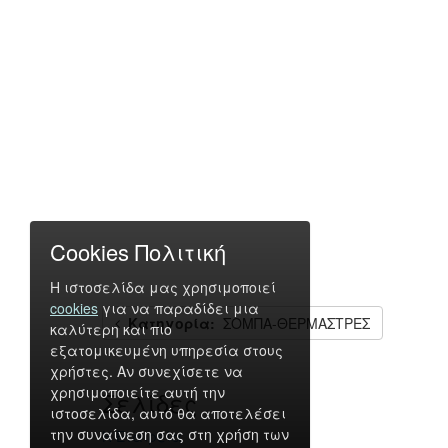
Cookies Πολιτική
Η ιστοσελίδα μας χρησιμοποιεί
cookies
για να παραδίδει μια
Κατηγορία:
ΣΟΜΠΑ-ΘΕΡΜΑΣΤΡΕΣ
καλύτερη και πιο
εξατομικευμένη υπηρεσία στους
χρήστες. Αν συνεχίσετε να
χρησιμοποιείτε αυτή την
Σελίδες
ιστοσελίδα, αυτό θα αποτελέσει
την συναίνεση σας στη χρήση των
Η Εταιρεία