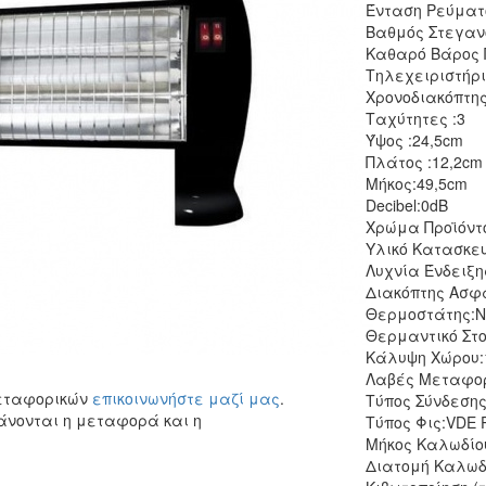
Ένταση Ρεύματο
Βαθμός Στεγανό
Καθαρό Βάρος Π
Τηλεχειριστήρι
Χρονοδιακόπτης
Tαχύτητες :
3
Ύψος :
24,5cm
Πλάτος :
12,2cm
Μήκος:
49,5cm
Decibel:
0dB
Χρώμα Προϊόντ
Υλικό Κατασκευ
Λυχνία Ένδειξη
Διακόπτης Ασφ
Θερμοστάτης:
N
Θερμαντικό Στο
Kάλυψη Χώρου:
Λαβές Μεταφο
μεταφορικών
επικοινωνήστε μαζί μας
.
Τύπος Σύνδεσης
άνονται η μεταφορά και η
Tύπος Φις:
VDE P
Μήκος Καλωδίο
Διατομή Καλωδ