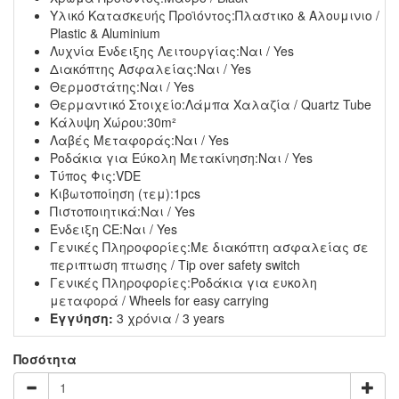
Υλικό Κατασκευής Προϊόντος:
Πλαστικο & Αλουμινιο /
Plastic & Aluminium
Λυχνία Ένδειξης Λειτουργίας:
Ναι / Yes
Διακόπτης Ασφαλείας:
Ναι / Yes
Θερμοστάτης:
Ναι / Yes
Θερμαντικό Στοιχείο:
Λάμπα Χαλαζία / Quartz Tube
Κάλυψη Χώρου:
30m²
Λαβές Μεταφοράς:
Ναι / Yes
Ροδάκια για Εύκολη Μετακίνηση:
Ναι / Yes
Τύπος Φις:
VDE
Κιβωτοποίηση (τεμ):
1pcs
Πιστοποιητικά:
Ναι / Yes
Ένδειξη CE:
Ναι / Yes
Γενικές Πληροφορίες:
Με διακόπτη ασφαλείας σε
περιπτωση πτωσης / Tip over safety switch
Γενικές Πληροφορίες:
Ροδάκια για ευκολη
μεταφορά / Wheels for easy carrying
Εγγύηση:
3 χρόνια / 3 years
Ποσότητα