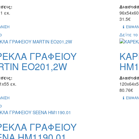
σεις:
Διαστάσ
1 εκ.
96x54x60
31.5€
ΝΙΣΗ
ΕΜΦΑΝ
ο
Δείτε το
ΡΕΚΛΑ ΓΡΑΦΕΙΟΥ
ΚΑΡ
RTIN ΕΟ201,2W
HM1
σεις:
Διαστάσ
1x55 εκ.
120x64x5
80.76€
ΝΙΣΗ
ΕΜΦΑΝ
ο
ΡΕΚΛΑ ΓΡΑΦΕΙΟΥ
NA HM1190.01