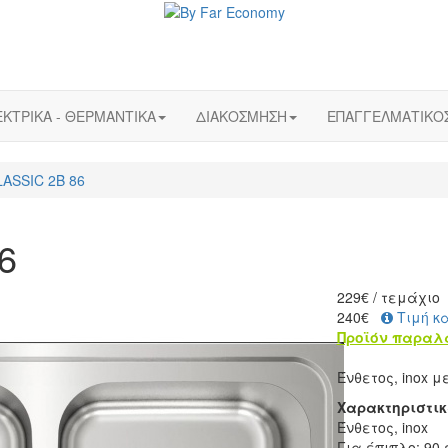
ΚΤΡΙΚΑ - ΘΕΡΜΑΝΤΙΚΑ
ΔΙΑΚΟΣΜΗΣΗ
ΕΠΑΓΓΕΛΜΑΤΙΚΟ
ASSIC 2B 86
6
229
€
/ τεμάχιο
240€
Τιμή κ
Προϊόν παραλ
Ένθετος, inox μ
Xαρακτηριστικ
Ένθετος, inox
Για έπιπλο: 90 