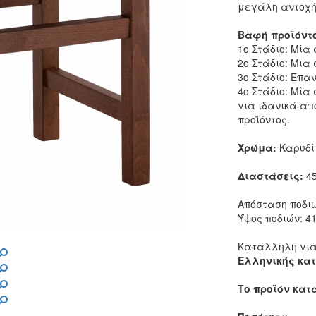
μεγάλη αντοχή 
Βαφή προϊόντ
1ο Στάδιο: Μία
2ο Στάδιο: Μια
3ο Στάδιο: Επα
4ο Στάδιο: Μία
για ιδανικά απ
προϊόντος.
Χρώμα:
Καρυδί
Διαστάσεις:
45
Απόσταση ποδιώ
Ύψος ποδιών: 41
Κατάλληλη για
Ελληνικής κα
Το προϊόν κατ