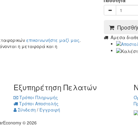
Ποσότητα
Προσθήκ
Άμεσα διαθέσ
μεταφορικών
επικοινωνήστε μαζί μας
.
άνονται η μεταφορά και η
Εξυπηρέτηση Πελατών
Ν
Τρόποι Πληρωμής
Ό
Τρόποι Αποστολής
Π
Σύνδεση
/
Εγγραφή
arEconomy © 2026