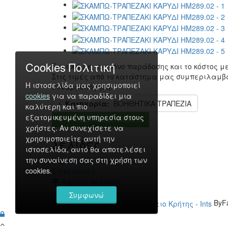
Cookies Πολιτική
Σχετικά με το χρόνο παράδοσης και το κόστος 
Στις τιμές από το κατάστημα μας συμπεριλαμβ
Η ιστοσελίδα μας χρησιμοποιεί
συναρμολόγηση.
cookies
για να παραδίδει μια
Κατηγορία:
ΒΟΗΘΗΤΙΚΑ ΤΡΑΠΕΖΙΑ
καλύτερη και πιο
εξατομικευμένη υπηρεσία στους
ΤΡΑΠΕΖΑΚΙ KΟLI HM288.02
χρήστες. Αν συνεχίσετε να
χρησιμοποιείτε αυτή την
Σελίδες
ιστοσελίδα, αυτό θα αποτελέσει
την συναίνεση σας στη χρήση των
Η Εταιρεία
cookies.
Επικοινωνία
Χάρτης σελίδων
Συμφωνώ
ByF