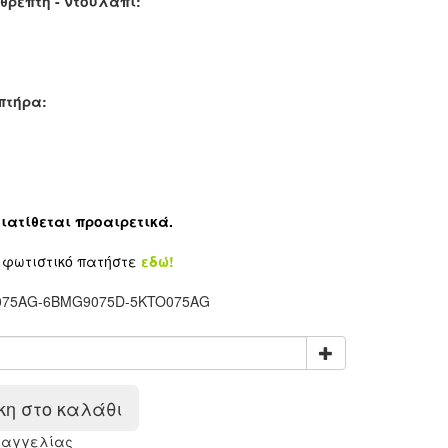
θρέπτη - ντούλαπι:
πτήρα:
ιατίθεται προαιρετικά.
ο φωτιστικό πατήστε
εδώ!
75AG-6BMG9075D-5KTO075AG
η στο καλάθι
ραγγελίας