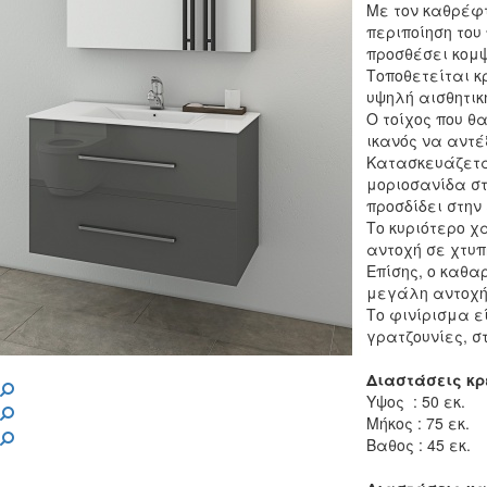
Με τον καθρέφτ
περιποίηση το
προσθέσει κομψ
Τοποθετείται κ
υψηλή αισθητικ
Ο τοίχος που θ
ικανός να αντέ
Κατασκευάζεται 
μοριοσανίδα στ
προσδίδει στην
Το κυριότερο χ
αντοχή σε χτυ
Επίσης, ο καθα
μεγάλη αντοχή
Το φινίρισμα ε
γρατζουνίες, σ
Διαστάσεις κρ
Υψος : 50 εκ.
Μήκος : 75 εκ.
Βαθος : 45 εκ.