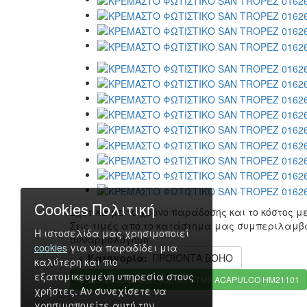
Cookies Πολιτική
Σχετικά με το χρόνο παράδοσης και το κόστος 
Στις τιμές από το κατάστημα μας συμπεριλαμβ
Η ιστοσελίδα μας χρησιμοποιεί
συναρμολόγηση.
cookies
για να παραδίδει μια
Κατηγορία:
ΠΡΟΪΟΝΤΑ BOHO
καλύτερη και πιο
εξατομικευμένη υπηρεσία στους
ΣΕΤ ΕΞΩΤΕΡΙΚΟΥ ΧΩΡΟΥ 3ΤΜΧ ACAPULCO HM21101
χρήστες. Αν συνεχίσετε να
χρησιμοποιείτε αυτή την