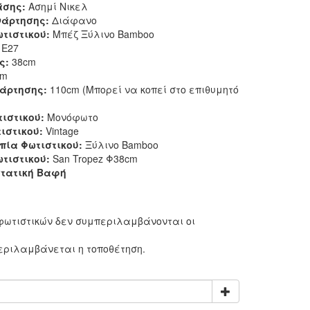
άσης:
Ασημί Νικελ
άρτησης:
Διάφανο
τιστικού:
Μπέζ Ξύλινο Bamboo
 E27
ς:
38cm
cm
άρτησης:
110cm (Μπορεί να κοπεί στο επιθυμητό
ιστικού:
Μονόφωτο
ιστικού:
Vintage
πία Φωτιστικού:
Ξύλινο Bamboo
τιστικού:
San Tropez Φ38cm
τατική Βαφή
:
 φωτιστικών δεν συμπεριλαμβάνονται οι
περιλαμβάνεται η τοποθέτηση.