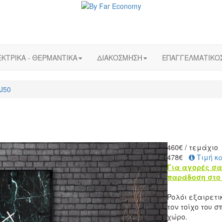
ΚΤΡΙΚΑ - ΘΕΡΜΑΝΤΙΚΑ
ΔΙΑΚΟΣΜΗΣΗ
ΕΠΑΓΓΕΛΜΑΤΙΚΟ
J50
460
€
/ τεμάχιο
478€
Τιμή κ
Για αγορές σα
παράδοση στο 
Ρολόι εξαιρετι
τον τοίχο του 
χώρο.