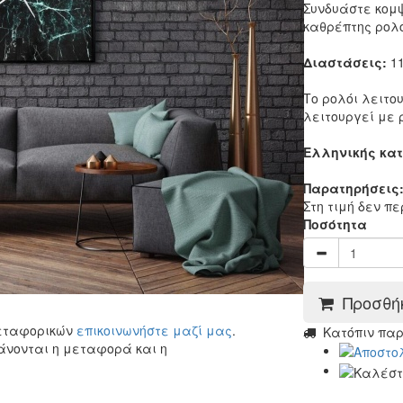
Συνδυάστε κομψ
καθρέπτης ρολ
Διαστάσεις:
11
Το ρολόι λειτο
λειτουργεί με
Ελληνικής κα
Παρατηρήσεις
Στη τιμή δεν π
Ποσότητα
Προσθήκ
μεταφορικών
επικοινωνήστε μαζί μας
.
Kατόπιν πα
άνονται η μεταφορά και η