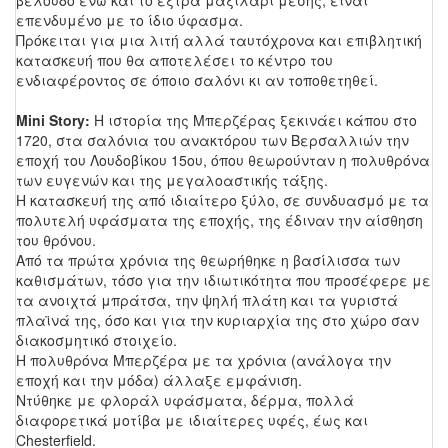
επενδυμένο με το ίδιο ύφασμα.
Πρόκειται για μια λιτή αλλά ταυτόχρονα και επιβλητική
κατασκευή που θα αποτελέσει το κέντρο του
ενδιαφέροντος σε όποιο σαλόνι κι αν τοποθετηθεί.
Mini Story:
Η ιστορία της Μπερζέρας ξεκινάει κάπου στο
1720, στα σαλόνια του ανακτόρου των Βερσαλλιών την
εποχή του Λουδοβίκου 15ου, όπου θεωρούνταν η πολυθρόνα
των ευγενών και της μεγαλοαστικής τάξης.
Η κατασκευή της από ιδιαίτερο ξύλο, σε συνδυασμό με τα
πολυτελή υφάσματα της εποχής, της έδιναν την αίσθηση
του θρόνου.
Από τα πρώτα χρόνια της θεωρήθηκε η βασίλισσα των
καθισμάτων, τόσο για την ιδιωτικότητα που προσέφερε με
τα ανοιχτά μπράτσα, την ψηλή πλάτη και τα γυριστά
πλαϊνά της, όσο και για την κυριαρχία της στο χώρο σαν
διακοσμητικό στοιχείο.
Η πολυθρόνα Μπερζέρα με τα χρόνια (ανάλογα την
εποχή και την μόδα) άλλαξε εμφάνιση.
Ντύθηκε με φλοράλ υφάσματα, δέρμα, πολλά
διαφορετικά μοτίβα με ιδιαίτερες υφές, έως και
Chesterfield.