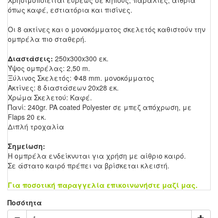
Χρησιμοποιείται ευρέως σε κήπους, παραλίες, αίθρια
όπως καφέ, εστιατόρια και πισίνες.
Οι 8 ακτίνες και ο μονοκόμματος σκελετός καθιστούν την
ομπρέλα πιο σταθερή.
Διαστάσεις:
250x300x300 εκ.
Ύψος ομπρέλας: 2,50 m.
Ξύλινος Σκελετός: Φ48 mm. μονοκόμματος
Ακτίνες: 8 διαστάσεων 20x28 εκ.
Χρώμα Σκελετού: Καφέ.
Πανί: 240gr. PA coated Polyester σε μπεζ απόχρωση, με
Flaps 20 εκ.
Διπλή τροχαλία
Σημείωση:
Η ομπρέλα ενδείκνυται για χρήση με αίθριο καιρό.
Σε άστατο καιρό πρέπει να βρίσκεται κλειστή.
Για ποσοτική παραγγελία επικοινωνήστε μαζί μας.
Ποσότητα