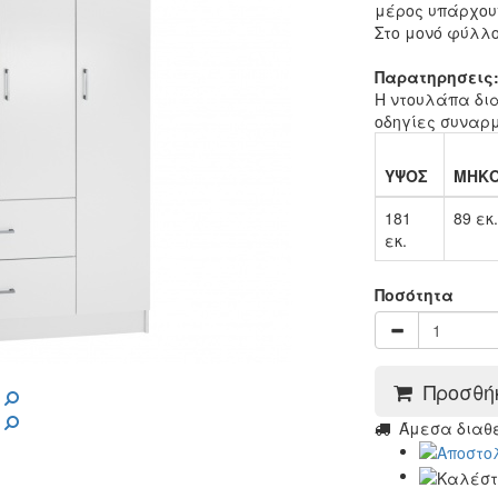
μέρος υπάρχου
Στο μονό φύλλο
Παρατηρησεις
Η ντουλάπα δια
οδηγίες συναρ
ΥΨΟΣ
ΜΗΚ
181
89 εκ.
εκ.
Ποσότητα
Προσθήκ
Άμεσα διαθέσ