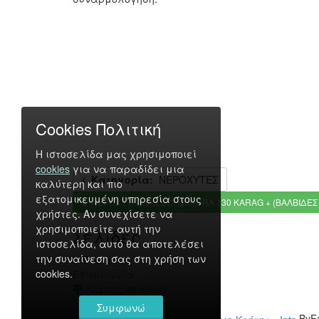
Cookies Πολιτική
Η ιστοσελίδα μας χρησιμοποιεί
cookies
για να παραδίδει μια
Κατηγορία:
ΝΕΡΟΧΥΤΕΣ
καλύτερη και πιο
εξατομικευμένη υπηρεσία στους
ΝΕΡΟΧΥΤΗΣ ELLECI QUADRA 130 KARAG + (ΒΑΛΒΙΔΕΣ 
χρήστες. Αν συνεχίσετε να
χρησιμοποιείτε αυτή την
Σελίδες
ιστοσελίδα, αυτό θα αποτελέσει
την συναίνεση σας στη χρήση των
Η Εταιρεία
cookies.
Επικοινωνία
Χάρτης σελίδων
Συμφωνώ
ByF