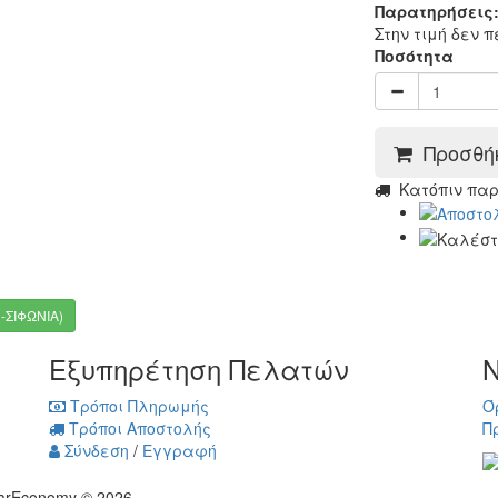
Παρατηρήσεις
Στην τιμή δεν 
Ποσότητα
Προσθήκ
Kατόπιν πα
-ΣΙΦΩΝΙΑ)
Εξυπηρέτηση Πελατών
Ν
Τρόποι Πληρωμής
Ό
Τρόποι Αποστολής
Π
Σύνδεση
/
Εγγραφή
arEconomy © 2026