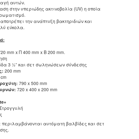
λαγή αυτών.
ση στην υπεριώδης ακτινοβολία (UV) η οποία
ρωματισμό.
αποτρέπει την ανάπτυξη βακτηριδιών και
λύ εύκολα.
ά:
20 mm x Π 400 mm x Β 200 mm.
ηση
ίδα 3 ½” και σετ σωληνώσεων σύνδεσης
ς:
200 mm
 cm
ροχύτη:
790 x 500 mm
υρνών:
720 x 400 x 200 mm
te+
Στρογγυλή
ς
α περιλαμβάνονται αυτόματη βαλβίδες και σετ
σης.