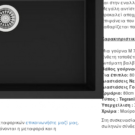
και στην εναλ
Μεγάλη αντίστα
προκαλεί αποχ
Επιφάνεια που 
καθαρίζεται πο
Χαρακτηριστικ
Μια γούρνα Μ 7
Ένθετη τοποθέτ
Aυτόματη βαλβ
Βάθος γούρνα
Για έπιπλο:
80
Διαστάσεις Νε
Διαστάσεις Γο
Ερμάριο:
80cm
Τύπος : Tegrani
Υπερχείλιση :
Χρώμα
: Μαύρο
Στη συσκευασί
μεταφορικών
επικοινωνήστε μαζί μας
.
σωληνών σύνδε
άνονται η μεταφορά και η