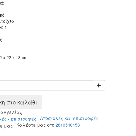
ά:
κό
ιτοίχια
: 1
χι
2 x 22 x 13 cm
η στο καλάθι
ραγγελίας
Αποστολές και επιστροφές
Καλέστε μας στο
2810540453