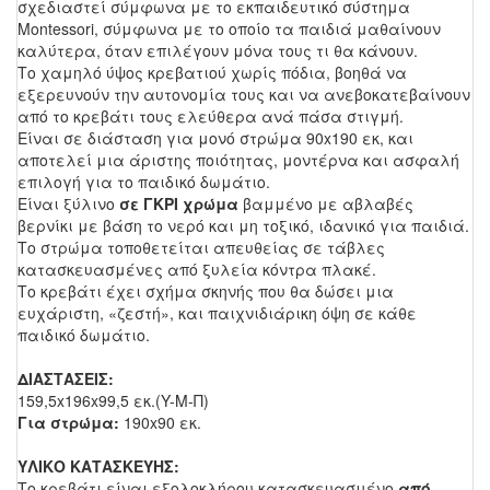
σχεδιαστεί σύμφωνα με το εκπαιδευτικό σύστημα
Montessori, σύμφωνα με το οποίο τα παιδιά μαθαίνουν
καλύτερα, όταν επιλέγουν μόνα τους τι θα κάνουν.
Το χαμηλό ύψος κρεβατιού χωρίς πόδια, βοηθά να
εξερευνούν την αυτονομία τους και να ανεβοκατεβαίνουν
από το κρεβάτι τους ελεύθερα ανά πάσα στιγμή.
Είναι σε διάσταση για μονό στρώμα 90x190 εκ, και
αποτελεί μια άριστης ποιότητας, μοντέρνα και ασφαλή
επιλογή για το παιδικό δωμάτιο.
Είναι ξύλινο
σε ΓΚΡΙ χρώμα
βαμμένο με αβλαβές
βερνίκι με βάση το νερό και μη τοξικό, ιδανικό για παιδιά.
Το στρώμα τοποθετείται απευθείας σε τάβλες
κατασκευασμένες από ξυλεία κόντρα πλακέ.
Το κρεβάτι έχει σχήμα σκηνής που θα δώσει μια
ευχάριστη, «ζεστή», και παιχνιδιάρικη όψη σε κάθε
παιδικό δωμάτιο.
ΔΙΑΣΤΑΣΕΙΣ:
159,5x196x99,5 εκ.
(Y-M-Π)
Για στρώμα:
190x90 εκ.
ΥΛΙΚΟ ΚΑΤΑΣΚΕΥΗΣ:
Το κρεβάτι είναι εξολοκλήρου κατασκευασμένο
από