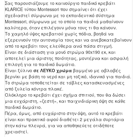
Σας παρουσιάζουμε το καινούργιο παιδικό κρεβάτι
KLARICE τύπου Montessori που σημαίνει ότι έχει
σχεδιαστεί σύμφωνα με το εκπαιδευτικό σύστημα
Montessori, σύμφωνα με το οποίο τα παιδιά μαθαίνουν
καλύτερα, όταν επιλέγουν μόνα τους τι θα κάνουν.
Το χαμηλό ύψος κρεβατιού χωρίς πόδια, βοηθά να
εξερευνούν την αυτονομία τους και να ανεβοκατεβαίνουν
από το κρεβάτι τους ελεύθερα ανά πάσα στιγμή.
Είναι σε διάσταση για μονό στρώμα 90x190 εκ, και
αποτελεί μια άριστης ποιότητας, μοντέρνα και ασφαλή
επιλογή για το παιδικό δωμάτιο.
Είναι ξύλινο
σε ΛΕΥΚΟ χρώμα
βαμμένο με αβλαβές
βερνίκι με βάση το νερό και μη τοξικό, ιδανικό για παιδιά.
Το στρώμα τοποθετείται σε τάβλες κατασκευασμένες
από ξυλεία κόντρα πλακέ.
Ολόκληρο το κρεβάτι έχει σχήμα σπιτιού, που θα δώσει
μια ευχάριστη, «ζεστή», και παιχνιδιάρικη όψη σε κάθε
παιδικό δωμάτιο.
Πέρα, όμως, από ευχάριστο στην όψη, αυτό το κρεβάτι
είναι και πρακτικό αφού διαθέτει 2 μεγάλα συρτάρια
στην κάτω πλευρά, για να αποθηκεύετε οτιδήποτε
χρειαστεί.