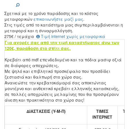
Σχετικά με το χρόνο παράδοσης και το κόστος
μεταφορικών
επικοινωνήστε μαζί μας
.
Στις τιμές από το κατάστημα μας συμπεριλαμβάνονται η
μεταφορά και η συναρμολόγηση.
275
€
/ τεμάχιο
Τιμή internet χωρίς μεταφορικά
Για αγορές σας από την τιμή καταστήματος άνω των
120€, παράδοση στο σπίτι σας.
Κρεβάτι από mdf επενδεδυμένο και τα πόδια μασιφ οξιά
σε διάφορες αποχρώσεις
.
Με ψηλό και επιβλητικό προσκέφαλο που προσδίδει
ζεστασιά και θαλπωρή στο χώρο σας.
Ανανεώστε την κρεβατοκάμαρά σας αποκτώντας
μοντέρνο και ανθεκτικό κρεβάτι ελληνικής κατασκευής,
σε πολλές αποχρώσεις μελαμίνης που θα προσφέρουν
άνεση και πρακτικότητα στο χώρο σας!
ΔΙΑΣΤΑΣΕΙΣ (Y-M-Π)
ΤΙΜΕΣ
ΤΙ
ΙΝΤΕΡΝΕΤ