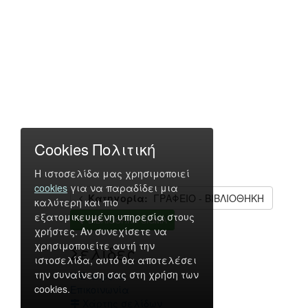
Cookies Πολιτική
Η ιστοσελίδα μας χρησιμοποιεί
cookies
για να παραδίδει μια
Κατηγορία:
ΓΡΑΦΕΙΟ - ΒΙΒΛΙΟΘΗΚΗ
καλύτερη και πιο
εξατομικευμένη υπηρεσία στους
ΒΙΒΛΙΟΘΗΚΗ SIGMA
χρήστες. Αν συνεχίσετε να
χρησιμοποιείτε αυτή την
Σελίδες
ιστοσελίδα, αυτό θα αποτελέσει
την συναίνεση σας στη χρήση των
Η Εταιρεία
cookies.
Επικοινωνία
Χάρτης σελίδων