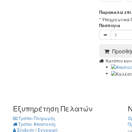
Παρακαλώ επι
* Υποχρεωτικά 
Ποσότητα
Προσθήκ
Κατόπιν κατ
Εξυπηρέτηση Πελατών
Ν
Τρόποι Πληρωμής
Ό
Τρόποι Αποστολής
Π
Σύνδεση
/
Εγγραφή