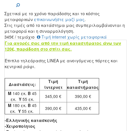
Σχετικά με το χρόνο παράδοσης και το κόστος
μεταφορικών
επικοινωνήστε μαζί μας
.
Στις τιμές από το κατάστημα μας συμπεριλαμβάνονται η
μεταφορά και η συναρμολόγηση.
345
€
/ τεμάχιο
Τιμή internet χωρίς μεταφορικά
Για αγορές σας από την τιμή καταστήματος άνω των
120€, παράδοση στο σπίτι σας.
Έπιπλο τηλεόρασης LINEA με ανοιγόμενες πόρτες και
κεντρικό ράφι.
Τιμή
Τιμή
Διαστάσεις:
ίντερνετ
καταστήματος
Μ
140 εκ.
Β
45
345,00 €
390,00 €
εκ.
Υ
55 εκ.
Μ
180 εκ.
Β
45
390,00 €
435,00 €
εκ.
Υ
55 εκ.
-Ελληνικής κατασκευής
-Χειροποίητος