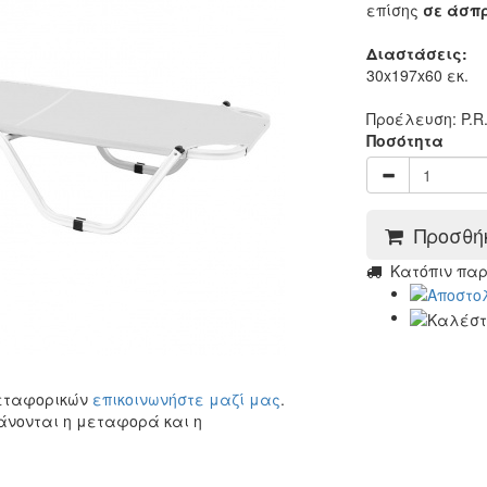
επίσης
σε άσπ
Διαστάσεις:
30x197x60 εκ.
Προέλευση: P.R.
Ποσότητα
Προσθήκ
Kατόπιν πα
μεταφορικών
επικοινωνήστε μαζί μας
.
άνονται η μεταφορά και η