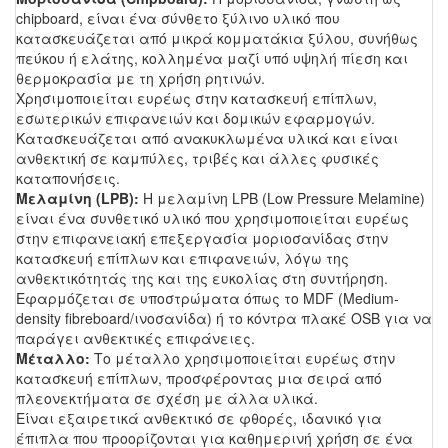
chipboard, είναι ένα σύνθετο ξύλινο υλικό που
κατασκευάζεται από μικρά κομματάκια ξύλου, συνήθως
πεύκου ή ελάτης, κολλημένα μαζί υπό υψηλή πίεση και
θερμοκρασία με τη χρήση ρητινών.
Χρησιμοποιείται ευρέως στην κατασκευή επίπλων,
εσωτερικών επιφανειών και δομικών εφαρμογών.
Κατασκευάζεται από ανακυκλωμένα υλικά και είναι
ανθεκτική σε καμπύλες, τριβές και άλλες φυσικές
καταπονήσεις.
Μελαμίνη (LPB):
Η μελαμίνη LPB (Low Pressure Melamine)
είναι ένα συνθετικό υλικό που χρησιμοποιείται ευρέως
στην επιφανειακή επεξεργασία μοριοσανίδας στην
κατασκευή επίπλων και επιφανειών, λόγω της
ανθεκτικότητάς της και της ευκολίας στη συντήρηση.
Εφαρμόζεται σε υποστρώματα όπως το MDF (Medium-
density fibreboard/ινοσανίδα) ή το κόντρα πλακέ OSB για να
παράγει ανθεκτικές επιφάνειες.
Μέταλλο:
Το μέταλλο χρησιμοποιείται ευρέως στην
κατασκευή επίπλων, προσφέροντας μια σειρά από
πλεονεκτήματα σε σχέση με άλλα υλικά.
Είναι εξαιρετικά ανθεκτικό σε φθορές, ιδανικό για
έπιπλα που προορίζονται για καθημερινή χρήση σε ένα