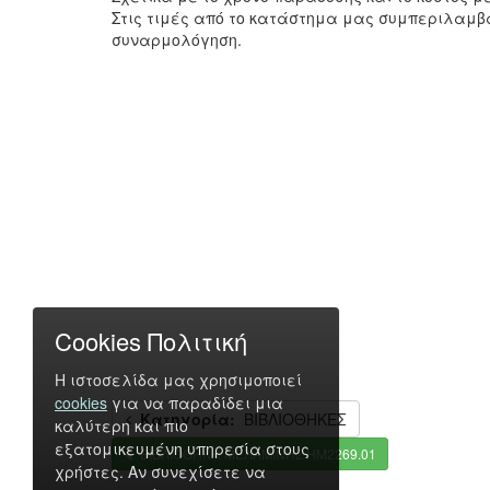
Στις τιμές από το κατάστημα μας συμπεριλαμβ
συναρμολόγηση.
Cookies Πολιτική
Η ιστοσελίδα μας χρησιμοποιεί
cookies
για να παραδίδει μια
Κατηγορία:
ΒΙΒΛΙΟΘΗΚΕΣ
καλύτερη και πιο
εξατομικευμένη υπηρεσία στους
ΒΙΒΛΙΟΘΗΚΗ ΜΕΛΑΜΙΝΗΣ HM2269.01
χρήστες. Αν συνεχίσετε να