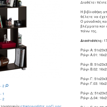
Διαθέτει πέντ
Η βιβλιοθήκη α
θέλετε να έχετ
Ο μοναδικός κα
βλέμματα και α
πάνω της.
Διαστάσεις:
17
Ράφι Α: 51x23x3
Ράφι Α.01: 16x2
Ράφι B: 51x23x3
Ράφι B.02: 16x2
Ράφι Γ: 51x23x3
Ράφι Γ.03: 16x2
Ράφι Δ: 51x23x3
Ράφι Δ.04: 16x2
μεταφορικών
επικοινωνήστε μαζί μας
.