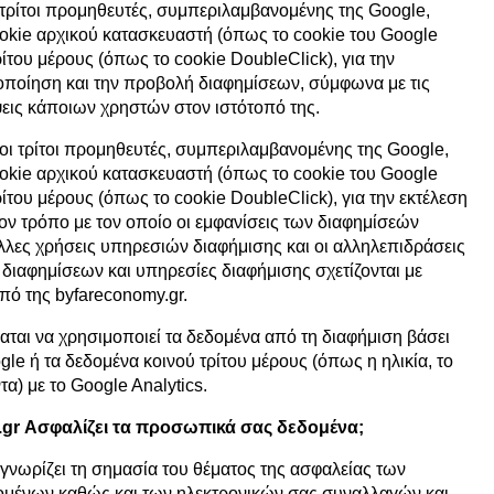
 τρίτοι προμηθευτές, συμπεριλαμβανομένης της Google,
okie αρχικού κατασκευαστή (όπως το cookie του Google
τρίτου μέρους (όπως το cookie DoubleClick), για την
οποίηση και την προβολή διαφημίσεων, σύμφωνα με τις
εις κάποιων χρηστών στον ιστότοπό της.
 οι τρίτοι προμηθευτές, συμπεριλαμβανομένης της Google,
okie αρχικού κατασκευαστή (όπως το cookie του Google
τρίτου μέρους (όπως το cookie DoubleClick), για την εκτέλεση
ον τρόπο με τον οποίο οι εμφανίσεις των διαφημίσεών
άλλες χρήσεις υπηρεσιών διαφήμισης και οι αλληλεπιδράσεις
ς διαφημίσεων και υπηρεσίες διαφήμισης σχετίζονται με
πό της byfareconomy.gr.
αται να χρησιμοποιεί τα δεδομένα από τη διαφήμιση βάσει
le ή τα δεδομένα κοινού τρίτου μέρους (όπως η ηλικία, το
τα) με το Google Analytics.
gr Ασφαλίζει τα προσωπικά σας δεδομένα;
γνωρίζει τη σημασία του θέματος της ασφαλείας των
ένων καθώς και των ηλεκτρονικών σας συναλλαγών και