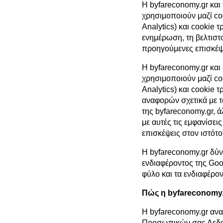
Η byfareconomy.gr και
χρησιμοποιούν μαζί co
Analytics) και cookie 
ενημέρωση, τη βελτιστ
προηγούμενες επισκέψ
Η byfareconomy.gr και
χρησιμοποιούν μαζί co
Analytics) και cookie 
αναφορών σχετικά με τ
της byfareconomy.gr, 
με αυτές τις εμφανίσει
επισκέψεις στον ιστότο
Η byfareconomy.gr δύν
ενδιαφέροντος της Goog
φύλο και τα ενδιαφέρον
Πώς η byfareconomy.
Η byfareconomy.gr ανα
Προσωπικών σας Δεδομ