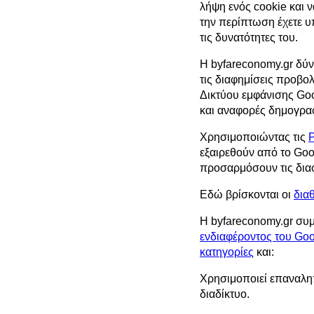
λήψη ενός cookie και ν
την περίπτωση έχετε υπ
τις δυνατότητες του.
Η byfareconomy.gr δύνα
τις διαφημίσεις προβο
Δικτύου εμφάνισης Goo
και αναφορές δημογραφ
Χρησιμοποιώντας τις
Ρ
εξαιρεθούν από το Goog
προσαρμόσουν τις διαφ
Εδώ βρίσκονται οι
δια
Η byfareconomy.gr συ
ενδιαφέροντος του Go
κατηγορίες
και:
Χρησιμοποιεί επαναληπ
διαδίκτυο.