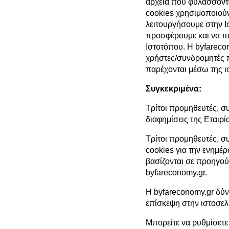
αρχεία που φυλάσσοντ
cookies χρησιμοποιούν
λειτουργήσουμε στην Ι
προσφέρουμε και να π
Ιστοτόπου. Η byfareco
χρήστες/συνδρομητές π
παρέχονται μέσω της ι
Συγκεκριμένα:
Τρίτοι προμηθευτές, σ
διαφημίσεις της Εταιρί
Τρίτοι προμηθευτές, σ
cookies για την ενημέ
βασίζονται σε προηγού
byfareconomy.gr.
Η byfareconomy.gr δύν
επίσκεψη στην ιστοσελ
Μπορείτε να ρυθμίσετε 