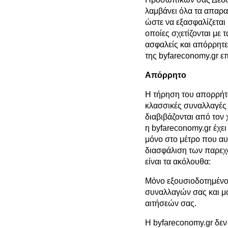
λαμβάνει όλα τα απαρα
ώστε να εξασφαλίζεται 
οποίες σχετίζονται με 
ασφαλείς και απόρρητε
της byfareconomy.gr επ
Απόρρητο
Η τήρηση του απορρήτου
κλασσικές συναλλαγές 
διαβιβάζονται από τον 
η byfareconomy.gr έχει
μόνο στο μέτρο που αυτ
διασφάλιση των παρεχ
είναι τα ακόλουθα:
Μόνο εξουσιοδοτημένο
συναλλαγών σας και μό
αιτήσεών σας.
Η byfareconomy.gr δεν